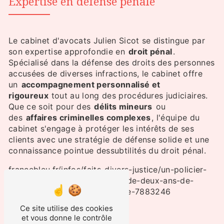
Expertise en défense pénale
Le cabinet d'avocats Julien Sicot se distingue par
son expertise approfondie en
droit pénal
.
Spécialisé dans la défense des droits des personnes
accusées de diverses infractions, le cabinet offre
un
accompagnement personnalisé et
rigoureux
tout au long des procédures judiciaires.
Que ce soit pour des
délits mineurs
ou
des
affaires criminelles complexes
, l'équipe du
cabinet s'engage à protéger les intérêts de ses
clients avec une stratégie de défense solide et une
connaissance pointue dessubtilités du droit pénal.
francebleu.fr/infos/faits-divers-justice/un-policier-
de-beziers-condamne-a-plus-de-deux-ans-de-
prison-pour-agression-sexuelle-7883246
Ce site utilise des cookies
et vous donne le contrôle